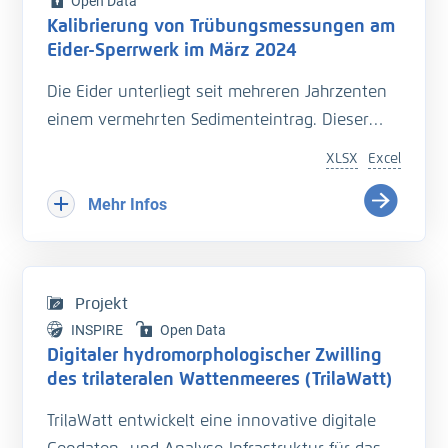
Open Data
Kalibrierung von Trübungsmessungen am
Eider-Sperrwerk im März 2024
Die Eider unterliegt seit mehreren Jahrzenten
einem vermehrten Sedimenteintrag. Dieser
beeinträchtigt die Entwässerung des
XLSX
Excel
Hinterlandes so wie die Schiffbarkeit des
Bundeswasserstraße.
Mehr Infos
Hinzu kommt der Einfluss langfristiger
Veränderungen durch den Klimawandel
welcher zu zusätzlichen Herausforderungen in
Projekt
der Entwässerung des Hinterlandes führt. Das
INSPIRE
Open Data
Kooperationsprojekt „Zukunft Eider“ wurde
Digitaler hydromorphologischer Zwilling
geschaffen um Vorarbeiten zu leisten, welche
des trilateralen Wattenmeeres (TrilaWatt)
die erforderlichen klimagerechten
TrilaWatt entwickelt eine innovative digitale
Anpassungen und Erweiterungen der