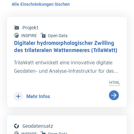
Alle Einschränkungen löschen
Projekt
INSPIRE
Open Data
Digitaler hydromorphologischer Zwilling
des trilateralen Wattenmeeres (TrilaWatt)
TrilaWatt entwickelt eine innovative digitale
Geodaten- und Analyse-Infrastruktur für das
trilaterale Wattenmeer. Sie unterstützt mit
HTML
harmonisierten, qualitätsgesicherten Daten zu
Geomorphologie, Sedimentologie und
Mehr Infos
Hydrodynamik die Planung und Unterhaltung
der Verkehrsinfrastruktur. Geodaten, Analyse-
und Dokumentationsmethoden werden über
Geodatensatz
Webportale und -dienste zu einem