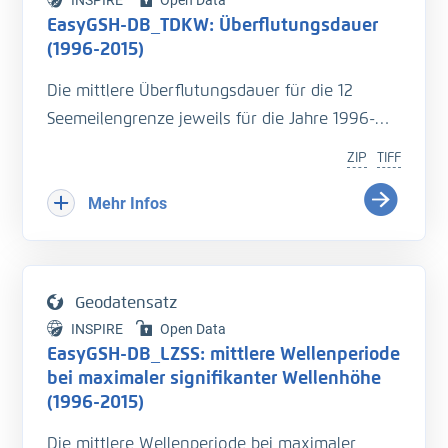
INSPIRE
Open Data
Assistenzsystem verknüpft.
EasyGSH-DB_TDKW: Überflutungsdauer
(1996-2015)
Die mittlere Überflutungsdauer für die 12
Seemeilengrenze jeweils für die Jahre 1996-
2015. Die Überflutungsdauer ist die Zeit, die
ZIP
TIFF
eine Fläche während einer Tide mit Wasser
bedeckt ist.
Mehr Infos
Eine genaue Beschreibung der Analysemodi
befindet sich im BAWiki (
http://wiki.baw.de/de/i
Geodatensatz
ndex.php/Tidekennwerte_des_Wasserstandes
).
INSPIRE
Open Data
EasyGSH-DB_LZSS: mittlere Wellenperiode
Literatur:
bei maximaler signifikanter Wellenhöhe
- Hagen, R., et.al., (2019),
(1996-2015)
Validierungsdokument - EasyGSH-DB - Teil:
Die mittlere Wellenperiode bei maximaler