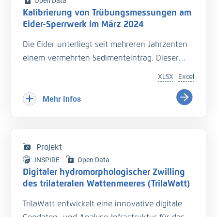
Open Data
Kalibrierung von Trübungsmessungen am
Eider-Sperrwerk im März 2024
Die Eider unterliegt seit mehreren Jahrzenten
einem vermehrten Sedimenteintrag. Dieser
beeinträchtigt die Entwässerung des
XLSX
Excel
Hinterlandes so wie die Schiffbarkeit des
Bundeswasserstraße.
Mehr Infos
Hinzu kommt der Einfluss langfristiger
Veränderungen durch den Klimawandel
welcher zu zusätzlichen Herausforderungen in
Projekt
der Entwässerung des Hinterlandes führt. Das
INSPIRE
Open Data
Kooperationsprojekt „Zukunft Eider“ wurde
Digitaler hydromorphologischer Zwilling
geschaffen um Vorarbeiten zu leisten, welche
des trilateralen Wattenmeeres (TrilaWatt)
die erforderlichen klimagerechten
TrilaWatt entwickelt eine innovative digitale
Anpassungen und Erweiterungen der