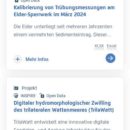
Open Data
Kalibrierung von Trübungsmessungen am
Eider-Sperrwerk im März 2024
Die Eider unterliegt seit mehreren Jahrzenten
einem vermehrten Sedimenteintrag. Dieser
beeinträchtigt die Entwässerung des
XLSX
Excel
Hinterlandes so wie die Schiffbarkeit des
Bundeswasserstraße.
Mehr Infos
Hinzu kommt der Einfluss langfristiger
Veränderungen durch den Klimawandel
welcher zu zusätzlichen Herausforderungen in
Projekt
der Entwässerung des Hinterlandes führt. Das
INSPIRE
Open Data
Kooperationsprojekt „Zukunft Eider“ wurde
Digitaler hydromorphologischer Zwilling
geschaffen um Vorarbeiten zu leisten, welche
des trilateralen Wattenmeeres (TrilaWatt)
die erforderlichen klimagerechten
TrilaWatt entwickelt eine innovative digitale
Anpassungen und Erweiterungen der