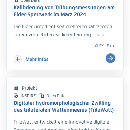
Open Data
Kalibrierung von Trübungsmessungen am
Eider-Sperrwerk im März 2024
Die Eider unterliegt seit mehreren Jahrzenten
einem vermehrten Sedimenteintrag. Dieser
beeinträchtigt die Entwässerung des
XLSX
Excel
Hinterlandes so wie die Schiffbarkeit des
Bundeswasserstraße.
Mehr Infos
Hinzu kommt der Einfluss langfristiger
Veränderungen durch den Klimawandel
welcher zu zusätzlichen Herausforderungen in
Projekt
der Entwässerung des Hinterlandes führt. Das
INSPIRE
Open Data
Kooperationsprojekt „Zukunft Eider“ wurde
Digitaler hydromorphologischer Zwilling
geschaffen um Vorarbeiten zu leisten, welche
des trilateralen Wattenmeeres (TrilaWatt)
die erforderlichen klimagerechten
TrilaWatt entwickelt eine innovative digitale
Anpassungen und Erweiterungen der