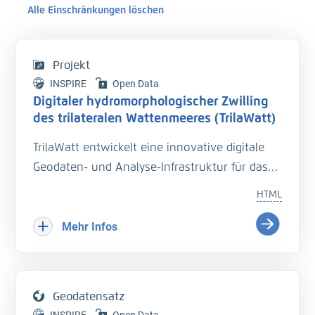
Alle Einschränkungen löschen
Projekt
INSPIRE
Open Data
Digitaler hydromorphologischer Zwilling
des trilateralen Wattenmeeres (TrilaWatt)
TrilaWatt entwickelt eine innovative digitale
Geodaten- und Analyse-Infrastruktur für das
trilaterale Wattenmeer. Sie unterstützt mit
HTML
harmonisierten, qualitätsgesicherten Daten zu
Geomorphologie, Sedimentologie und
Mehr Infos
Hydrodynamik die Planung und Unterhaltung
der Verkehrsinfrastruktur. Geodaten, Analyse-
und Dokumentationsmethoden werden über
Geodatensatz
Webportale und -dienste zu einem