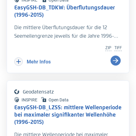
INSPIRE
Open Data
Assistenzsystem verknüpft.
EasyGSH-DB_TDKW: Überflutungsdauer
(1996-2015)
Die mittlere Überflutungsdauer für die 12
Seemeilengrenze jeweils für die Jahre 1996-
2015. Die Überflutungsdauer ist die Zeit, die
ZIP
TIFF
eine Fläche während einer Tide mit Wasser
bedeckt ist.
Mehr Infos
Eine genaue Beschreibung der Analysemodi
befindet sich im BAWiki (
http://wiki.baw.de/de/i
Geodatensatz
ndex.php/Tidekennwerte_des_Wasserstandes
).
INSPIRE
Open Data
EasyGSH-DB_LZSS: mittlere Wellenperiode
Literatur:
bei maximaler signifikanter Wellenhöhe
- Hagen, R., et.al., (2019),
(1996-2015)
Validierungsdokument - EasyGSH-DB - Teil:
Die mittlere Wellenperiode bei maximaler