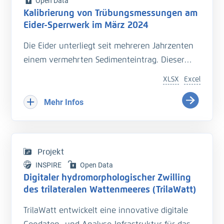
Open Data
Kalibrierung von Trübungsmessungen am
Eider-Sperrwerk im März 2024
Die Eider unterliegt seit mehreren Jahrzenten
einem vermehrten Sedimenteintrag. Dieser
beeinträchtigt die Entwässerung des
XLSX
Excel
Hinterlandes so wie die Schiffbarkeit des
Bundeswasserstraße.
Mehr Infos
Hinzu kommt der Einfluss langfristiger
Veränderungen durch den Klimawandel
welcher zu zusätzlichen Herausforderungen in
Projekt
der Entwässerung des Hinterlandes führt. Das
INSPIRE
Open Data
Kooperationsprojekt „Zukunft Eider“ wurde
Digitaler hydromorphologischer Zwilling
geschaffen um Vorarbeiten zu leisten, welche
des trilateralen Wattenmeeres (TrilaWatt)
die erforderlichen klimagerechten
TrilaWatt entwickelt eine innovative digitale
Anpassungen und Erweiterungen der